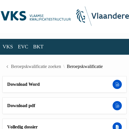
Skip to Main Content
VKS
EVC
BKT
VKS
EVC
BKT
Beroepskwalificatie zoeken
Beroepskwalificatie
Download Word
Download pdf
Volledig dossier