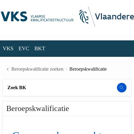
Skip to Main Content
VKS
EVC
BKT
VKS
EVC
BKT
Beroepskwalificatie zoeken
Beroepskwalificatie
Zoek BK
Beroepskwalificatie