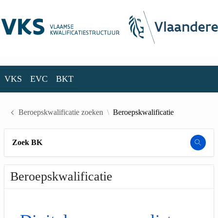
Skip to Main Content
VKS
EVC
BKT
VKS
EVC
BKT
Beroepskwalificatie zoeken
Beroepskwalificatie
Zoek BK
Beroepskwalificatie