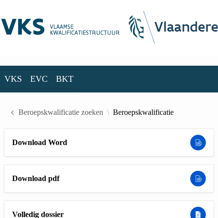
Skip to Main Content
VKS
EVC
BKT
VKS
EVC
BKT
Beroepskwalificatie zoeken
Beroepskwalificatie
Download Word
Download pdf
Volledig dossier