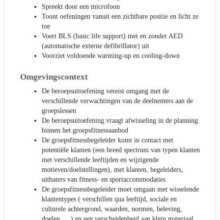
Spreekt door een microfoon
Toont oefeningen vanuit een zichtbare positie en licht ze
toe
Voert BLS (basic life support) met en zonder AED
(automatische externe defibrillator) uit
Voorziet voldoende warming-up en cooling-down
Omgevingscontext
De beroepsuitoefening vereist omgang met de
verschillende verwachtingen van de deelnemers aan de
groepslessen
De beroepsuitoefening vraagt afwisseling in de planning
binnen het groepsfitnessaanbod
De groepsfitnessbegeleider komt in contact met
potentiële klanten (een breed spectrum van typen klanten
met verschillende leeftijden en wijzigende
motieven/doelstellingen), met klanten, begeleiders,
uitbaters van fitness- en sportaccommodaties
De groepsfitnessbegeleider moet omgaan met wisselende
klantentypes ( verschillen qua leeftijd, sociale en
culturele achtergrond, waarden, normen, beleving,
doelen, …) en een verscheidenheid aan klein materiaal