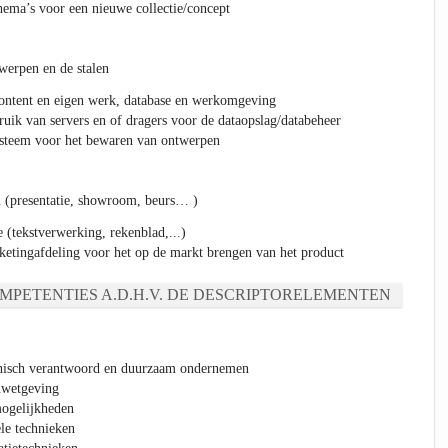
thema’s voor een nieuwe collectie/concept
werpen en de stalen
content en eigen werk, database en werkomgeving
uik van servers en of dragers voor de dataopslag/databeheer
ysteem voor het bewaren van ontwerpen
en (presentatie, showroom, beurs… )
 (tekstverwerking, rekenblad,...)
etingafdeling voor het op de markt brengen van het product
MPETENTIES A.D.H.V. DE DESCRIPTORELEMENTEN
thisch verantwoord en duurzaam ondernemen
uwetgeving
mogelijkheden
le technieken