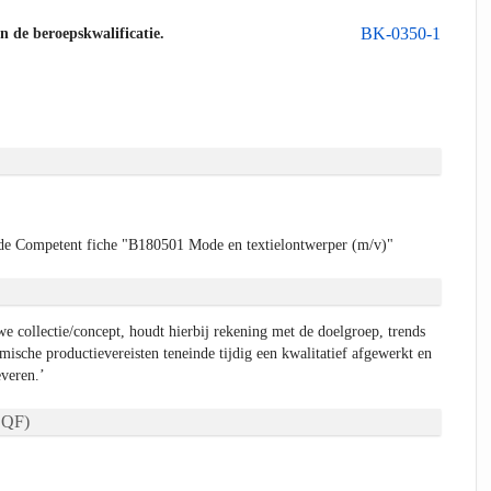
BK-0350-1
an de beroepskwalificatie.
de Competent fiche "B180501 Mode en textielontwerper (m/v)"
e collectie/concept, houdt hierbij rekening met de doelgroep, trends
ische productievereisten teneinde tijdig een kwalitatief afgewerkt en
everen.’
QF)