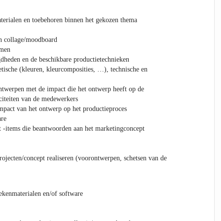
terialen en toebehoren binnen het gekozen thema
en collage/moodboard
amen
gdheden en de beschikbare productietechnieken
tische (kleuren, kleurcomposities, …), technische en
ntwerpen met de impact die het ontwerp heeft op de
aciteiten van de medewerkers
mpact van het ontwerp op het productieproces
are
t -items die beantwoorden aan het marketingconcept
rojecten/concept realiseren (voorontwerpen, schetsen van de
tekenmaterialen en/of software