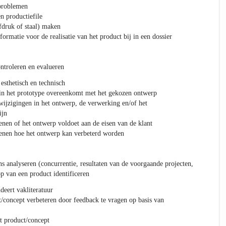
problemen
n productiefile
fdruk of staal) maken
ormatie voor de realisatie van het product bij in een dossier
ntroleren en evalueren
esthetisch en technisch
in het prototype overeenkomt met het gekozen ontwerp
 wijzigingen in het ontwerp, de verwerking en/of het
ijn
nen of het ontwerp voldoet aan de eisen van de klant
enen hoe het ontwerp kan verbeterd worden
 analyseren (concurrentie, resultaten van de voorgaande projecten,
p van een product identificeren
deert vakliteratuur
t/concept verbeteren door feedback te vragen op basis van
et product/concept