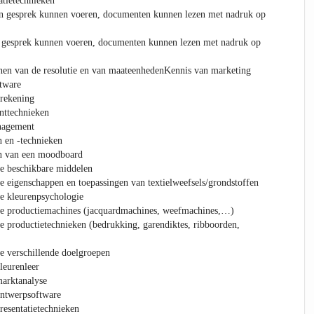
tietechnieken
n gesprek kunnen voeren, documenten kunnen lezen met nadruk op
 gesprek kunnen voeren, documenten kunnen lezen met nadruk op
nen van de resolutie en van maateenhedenKennis van marketing
tware
erekening
ttechnieken
nagement
n en -technieken
n van een moodboard
e beschikbare middelen
e eigenschappen en toepassingen van textielweefsels/grondstoffen
e kleurenpsychologie
de productiemachines (jacquardmachines, weefmachines,…)
e productietechnieken (bedrukking, garendiktes, ribboorden,
e verschillende doelgroepen
leurenleer
arktanalyse
ontwerpsoftware
resentatietechnieken