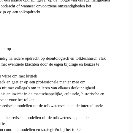
 of een andere opdrachtgever op de hoogte van onregelmatigheden
n opdracht of wanneer onvoorziene omstandigheden het
zijn op een tolkopdracht
heid op
andig na iedere opdracht op deontologisch en tolktechnisch vlak
 met eventuele klachten door de eigen bijdrage en keuzes te
e wijze om met kritiek
ack en gaat er op een professionele manier mee om
n uit met collega’s om te leren van elkaars deskundigheid
s en inzicht in de maatschappelijke, culturele, historische en
evant voor het tolken
eoretische modellen uit de tolkwetenschap en de interculturele
 de theoretische modellen uit de tolkwetenschap en de
tie
n courante modellen en strategieën bij het tolken