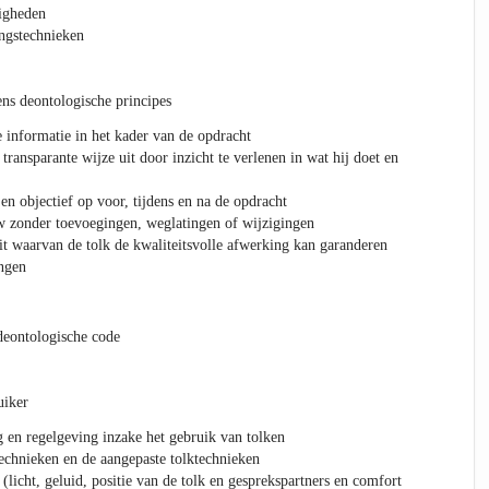
digheden
ngstechnieken
ens deontologische principes
e informatie in het kader van de opdracht
transparante wijze uit door inzicht te verlenen in wat hij doet en
 en objectief op voor, tijdens en na de opdracht
w zonder toevoegingen, weglatingen of wijzigingen
it waarvan de tolk de kwaliteitsvolle afwerking kan garanderen
ingen
deontologische code
uiker
 en regelgeving inzake het gebruik van tolken
echnieken en de aangepaste tolktechnieken
 (licht, geluid, positie van de tolk en gesprekspartners en comfort