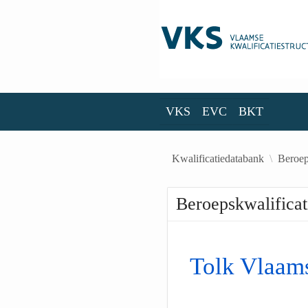
Skip to Main Content
VKS
EVC
BKT
VKS
EVC
BKT
Kwalificatiedatabank
Beroep
Beroepskwalificat
Tolk Vlaam