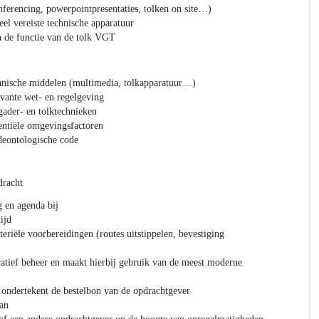
onferencing, powerpointpresentaties, tolken on site…)
el vereiste technische apparatuur
n de functie van de tolk VGT
hnische middelen (multimedia, tolkapparatuur…)
vante wet- en regelgeving
ader- en tolktechnieken
entiële omgevingsfactoren
deontologische code
dracht
 en agenda bij
ijd
teriële voorbereidingen (routes uitstippelen, bevestiging
ratief beheer en maakt hierbij gebruik van de meest moderne
f ondertekent de bestelbon van de opdrachtgever
aan