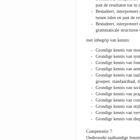
past de resultaten toe in 
Bestudeert, interpreteer
tussen talen en past de re
Bestudeert, interpreteer
grammaticale structuren e
met inbegrip van kennis:
Grondige kennis van mor
Grondige kennis van synt
Grondige kennis van fono
Grondige kennis van sema
Grondige kennis van taal
groepen: standaardtaal, d
Grondige kennis van soci
Grondige kennis van pra
Grondige kennis van conv
Grondige kennis van stijl
Grondige kennis van verw
Grondige kennis van diep
Competentie 7:
Onderzoekt taalkundige feno