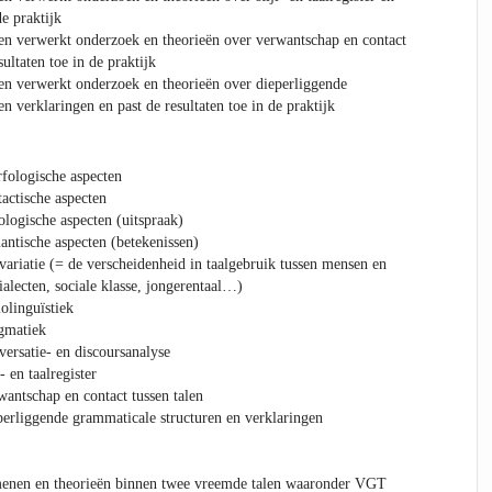
de praktijk
t en verwerkt onderzoek en theorieën over verwantschap en contact
sultaten toe in de praktijk
t en verwerkt onderzoek en theorieën over dieperliggende
n verklaringen en past de resultaten toe in de praktijk
fologische aspecten
actische aspecten
logische aspecten (uitspraak)
ntische aspecten (betekenissen)
variatie (= de verscheidenheid in taalgebruik tussen mensen en
ialecten, sociale klasse, jongerentaal…)
olinguïstiek
gmatiek
ersatie- en discoursanalyse
- en taalregister
antschap en contact tussen talen
erliggende grammaticale structuren en verklaringen
menen en theorieën binnen twee vreemde talen waaronder VGT