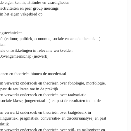
e eigen kennis, attitudes en vaardigheden
ctiviteiten en peer group meetings
in het eigen vakgebied op
ngstechnieken
’s (cultuur, politiek, economie, sociale en actuele thema’s…)
taal
ele ontwikkelingen in relevante werkvelden
 Dovengemeenschap (netwerk)
enen en theorieën binnen de moedertaal
t en verwerkt onderzoek en theorieën over fonologie, morfologie,
past de resultaten toe in de praktijk
 en verwerkt onderzoek en theorieën over taalvariatie
 sociale klasse, jongerentaal…) en past de resultaten toe in de
 en verwerkt onderzoek en theorieën over taalgebruik in
olinguïstiek, pragmatiek, conversatie- en discoursanalyse) en past
aktijk
 en verwerkt onderzoek en theorieën over stijl- en taalregister en