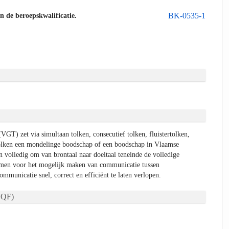
BK-0535-1
an de beroepskwalificatie.
GT) zet via simultaan tolken, consecutief tolken, fluistertolken,
tolken een mondelinge boodschap of een boodschap in Vlaamse
volledig om van brontaal naar doeltaal teneinde de volledige
emen voor het mogelijk maken van communicatie tussen
mmunicatie snel, correct en efficiënt te laten verlopen.
QF)