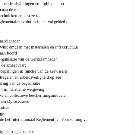
rkomende afwijkingen en problemen op
 aan de reder
echnieken en past ze toe
eglementaire evoluties in het vakgebied op
vaardigheden
wust omgaan met materialen en infrastructuur
 aan boord
organisatie van de werkzaamheden
 de scheepvaart
bepalingen in functie van de zeevisserij
regelen en arbeidsveiligheid op zee
ring van de organisatie
g van maritieme wetgeving
ke en collectieve beschermingsmiddelen
(werk)procedures
milieu
gie
de het Internationaal Reglement ter Voorkoming van
igheidsregels op zee