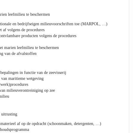
ien leefmilieu te beschermen
nationale en bedrijfseigen milieuvoorschriften toe (MARPOL, …)
et af volgens de procedures
 ontvlambare producten volgens de procedures
t marien leefmilieu te beschermen
ng van de afvalstoffen
bepalingen in functie van de zeevisserij
g van maritieme wetgeving
(werk)procedures
an milieuverontreiniging op zee
milieu
 uitrusting
 materieel af op de opdracht (schoonmaken, detergenten, …)
erhoudsprogramma