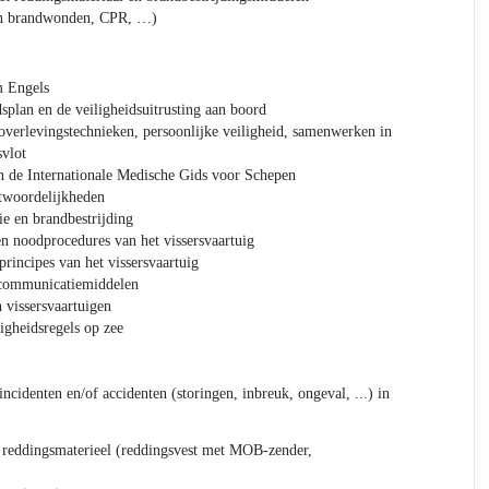
n brandwonden, CPR, …)
m Engels
splan en de veiligheidsuitrusting aan boord
overlevingstechnieken, persoonlijke veiligheid, samenwerken in
vlot
de Internationale Medische Gids voor Schepen
ntwoordelijkheden
e en brandbestrijding
en noodprocedures van het vissersvaartuig
sprincipes van het vissersvaartuig
 communicatiemiddelen
 vissersvaartuigen
igheidsregels op zee
ncidenten en/of accidenten (storingen, inbreuk, ongeval, ...) in
 reddingsmaterieel (reddingsvest met MOB-zender,