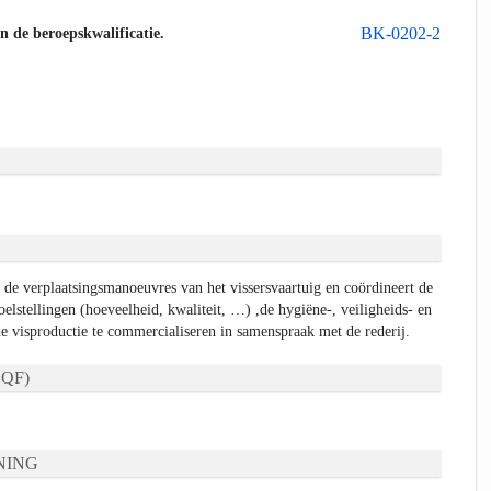
BK-0202-2
an de beroepskwalificatie.
 de verplaatsingsmanoeuvres van het vissersvaartuig en coördineert de
oelstellingen (hoeveelheid, kwaliteit, …) ,de hygiëne-, veiligheids- en
de visproductie te commercialiseren in samenspraak met de rederij.
QF)
NING