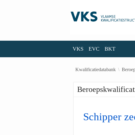
Skip to Main Content
VKS
EVC
BKT
VKS
EVC
BKT
Kwalificatiedatabank
Beroep
Beroepskwalificat
Schipper ze