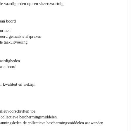
e vaardigheden op een vissersvaartuig
 aan boord
vormen
boord gemaakte afspraken
de taakuitvoering
vaardigheden
 aan boord
, kwaliteit en welzijn
ilieuvoorschriften toe
 collectieve beschermingsmiddelen
emanningsleden de collectieve beschermingsmiddelen aanwenden