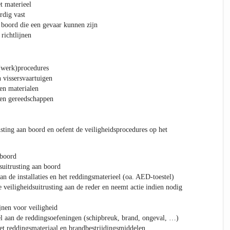
t materieel
rdig vast
n boord die een gevaar kunnen zijn
 richtlijnen
(werk)procedures
 vissersvaartuigen
en materialen
ken gereedschappen
usting aan boord en oefent de veiligheidsprocedures op het
 boord
suitrusting aan boord
n de installaties en het reddingsmaterieel (oa. AED-toestel)
 veiligheidsuitrusting aan de reder en neemt actie indien nodig
jnen voor veiligheid
l aan de reddingsoefeningen (schipbreuk, brand, ongeval, …)
et reddingsmateriaal en brandbestrijdingsmiddelen