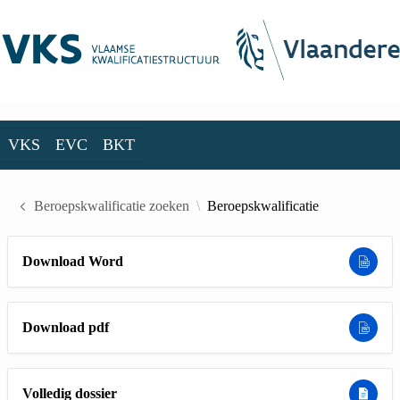
Skip to Main Content
VKS
EVC
BKT
VKS
EVC
BKT
Beroepskwalificatie zoeken
Beroepskwalificatie
Download Word
Download pdf
Volledig dossier