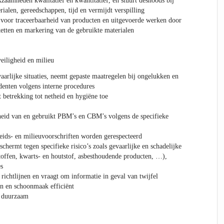
kzaamheden kwalitatief en kwantitatief, en stuurt desnoods bij
ialen, gereedschappen, tijd en vermijdt verspilling
 voor traceerbaarheid van producten en uitgevoerde werken door
ketten en markering van de gebruikte materialen
eiligheid en milieu
aarlijke situaties, neemt gepaste maatregelen bij ongelukken en
denten volgens interne procedures
 betrekking tot netheid en hygiëne toe
heid van en gebruikt PBM’s en CBM’s volgens de specifieke
heids- en milieuvoorschriften worden gerespecteerd
hermt tegen specifieke risico’s zoals gevaarlijke en schadelijke
toffen, kwarts- en houtstof, asbesthoudende producten, …),
s
 richtlijnen en vraagt om informatie in geval van twijfel
n en schoonmaak efficiënt
n duurzaam