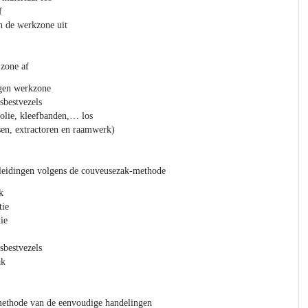
f
an de werkzone uit
 zone af
igen werkzone
asbestvezels
folie, kleefbanden,… los
sen, extractoren en raamwerk)
d leidingen volgens de couveusezak-methode
k
tie
ie
asbestvezels
ak
 methode van de eenvoudige handelingen