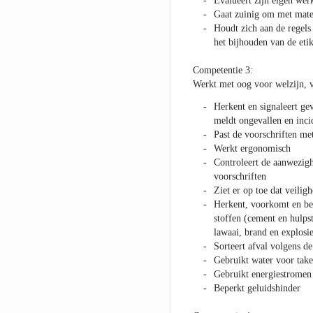
Evalueert zijn eigen wer
Gaat zuinig om met mater
Houdt zich aan de regels
het bijhouden van de eti
Competentie 3:
Werkt met oog voor welzijn, v
Herkent en signaleert gev
meldt ongevallen en inci
Past de voorschriften met
Werkt ergonomisch
Controleert de aanwezig
voorschriften
Ziet er op toe dat veilig
Herkent, voorkomt en besc
stoffen (cement en hulps
lawaai, brand en explosie
Sorteert afval volgens de
Gebruikt water voor take
Gebruikt energiestrome
Beperkt geluidshinder