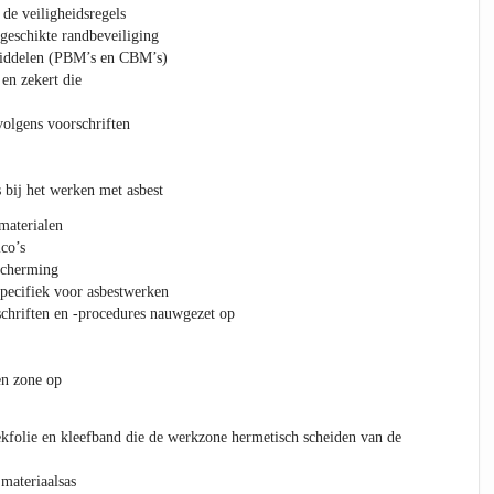
de veiligheidsregels
 geschikte randbeveiliging
iddelen (PBM’s en CBM’s)
en zekert die
olgens voorschriften
 bij het werken met asbest
materialen
ico’s
scherming
pecifiek voor asbestwerken
schriften en -procedures nauwgezet op
en zone op
iekfolie en kleefband die de werkzone hermetisch scheiden van de
 materiaalsas