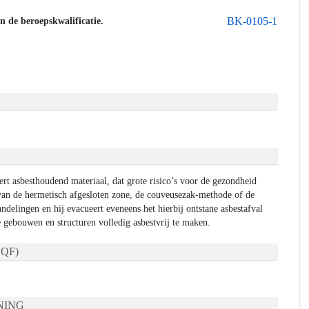
BK-0105-1
an de beroepskwalificatie.
rt asbesthoudend materiaal, dat grote risico’s voor de gezondheid
van de hermetisch afgesloten zone, de couveusezak-methode of de
delingen en hij evacueert eveneens het hierbij ontstane asbestafval
e gebouwen en structuren volledig asbestvrij te maken.
QF)
NING