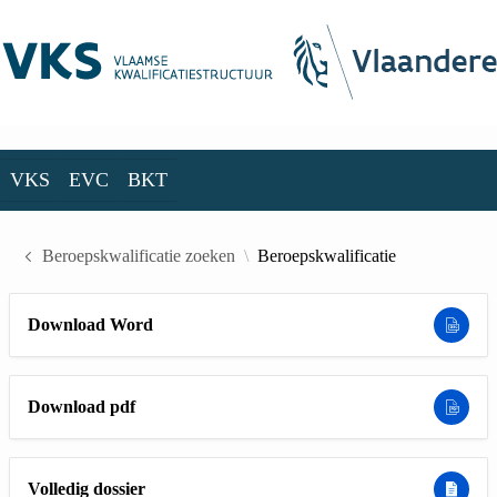
Skip to Main Content
VKS
EVC
BKT
VKS
EVC
BKT
Beroepskwalificatie zoeken
Beroepskwalificatie
Download Word
Download pdf
Volledig dossier