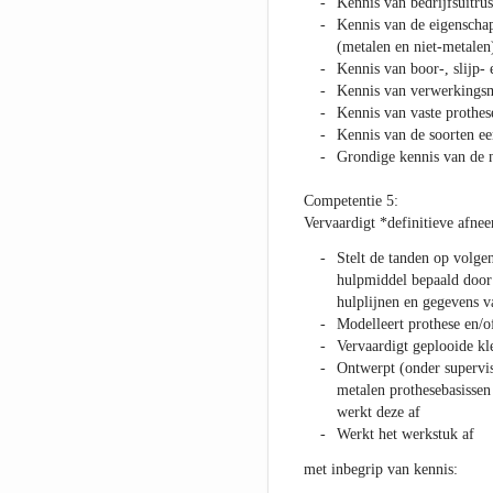
Kennis van bedrijfsuitru
Kennis van de eigenschap
(metalen en niet-metalen
Kennis van boor-, slijp- 
Kennis van verwerkingsm
Kennis van vaste prothes
Kennis van de soorten e
Grondige kennis van de n
Competentie 5:
Vervaardigt *definitieve afne
Stelt de tanden op volgen
hulpmiddel bepaald door 
hulplijnen en gegevens v
Modelleert prothese en/o
Vervaardigt geplooide k
Ontwerpt (onder supervis
metalen prothesebasissen 
werkt deze af
Werkt het werkstuk af
met inbegrip van kennis: