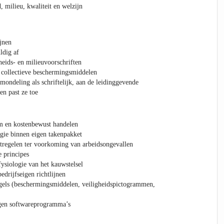
 milieu, kwaliteit en welzijn
jnen
ldig af
eids- en milieuvoorschriften
 collectieve beschermingsmiddelen
ondeling als schriftelijk, aan de leidinggevende
en past ze toe
m en kostenbewust handelen
gie binnen eigen takenpakket
tregelen ter voorkoming van arbeidsongevallen
 principes
ysiologie van het kauwstelsel
drijfseigen richtlijnen
egels (beschermingsmiddelen, veiligheidspictogrammen,
igen softwareprogramma’s