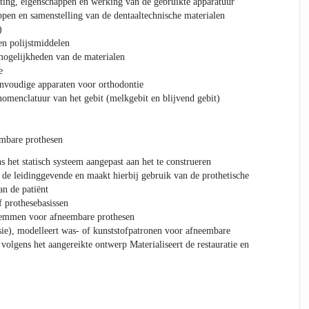
sting, eigenschappen en werking van de gebruikte apparatuur
pen en samenstelling van de dentaaltechnische materialen
)
en polijstmiddelen
ogelijkheden van de materialen
e
envoudige apparaten voor orthodontie
omenclatuur van het gebit (melkgebit en blijvend gebit)
embare prothesen
s het statisch systeem aangepast aan het te construeren
de leidinggevende en maakt hierbij gebruik van de prothetische
an de patiënt
f prothesebasissen
lemmen voor afneembare prothesen
ie), modelleert was- of kunststofpatronen voor afneembare
volgens het aangereikte ontwerp Materialiseert de restauratie en