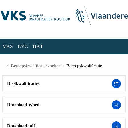
Skip to Main Content
VKS
EVC
BKT
VKS
EVC
BKT
Beroepskwalificatie zoeken
Beroepskwalificatie
Deelkwalificaties
Download Word
Download pdf