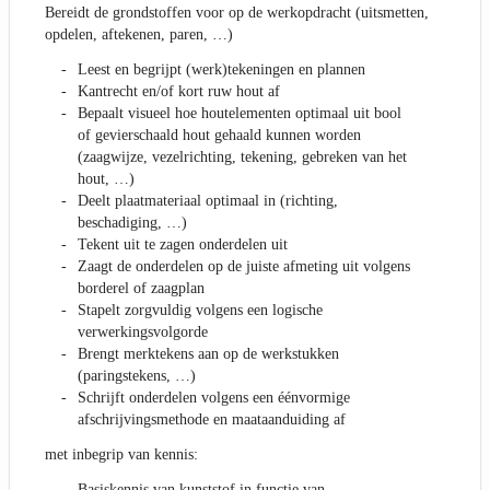
Bereidt de grondstoffen voor op de werkopdracht (uitsmetten,
opdelen, aftekenen, paren, …)
Leest en begrijpt (werk)tekeningen en plannen
Kantrecht en/of kort ruw hout af
Bepaalt visueel hoe houtelementen optimaal uit bool
of gevierschaald hout gehaald kunnen worden
(zaagwijze, vezelrichting, tekening, gebreken van het
hout, …)
Deelt plaatmateriaal optimaal in (richting,
beschadiging, …)
Tekent uit te zagen onderdelen uit
Zaagt de onderdelen op de juiste afmeting uit volgens
borderel of zaagplan
Stapelt zorgvuldig volgens een logische
verwerkingsvolgorde
Brengt merktekens aan op de werkstukken
(paringstekens, …)
Schrijft onderdelen volgens een éénvormige
afschrijvingsmethode en maataanduiding af
met inbegrip van kennis:
Basiskennis van kunststof in functie van