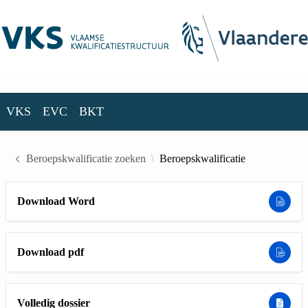
Skip to Main Content
VKS
EVC
BKT
VKS
EVC
BKT
Beroepskwalificatie zoeken
Beroepskwalificatie
Download Word
Download pdf
Volledig dossier