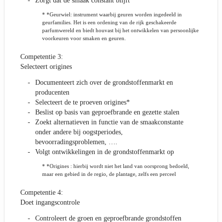
Zorgt dat de smaak constant blijft
* *Geurwiel: instrument waarbij geuren worden ingedeeld in
geurfamilies. Het is een ordening van de rijk geschakeerde
parfumwereld en biedt houvast bij het ontwikkelen van persoonlijke
voorkeuren voor smaken en geuren.
Competentie 3:
Selecteert origines
Documenteert zich over de grondstoffenmarkt en
producenten
Selecteert de te proeven origines*
Beslist op basis van geproefbrande en gezette stalen
Zoekt alternatieven in functie van de smaakconstante
onder andere bij oogstperiodes,
bevoorradingsproblemen, ….
Volgt ontwikkelingen in de grondstoffenmarkt op
* *Origines : hierbij wordt niet het land van oorsprong bedoeld,
maar een gebied in de regio, de plantage, zelfs een perceel
Competentie 4:
Doet ingangscontrole
Controleert de groen en geproefbrande grondstoffen