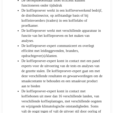
De beroepsbeoefenaar moet efficiënt kunnen
functioneren onder tijdsdruk
De koffieproever werkt in een koffieverwerkend bedrijf,
de distributiesector, op zelfstandige basis of bij
koffieinvoerders (traders) in een koffielabo of
proefkamer.
De koffieproever werkt met verschillende apparatuur in
functie van het koffieproeven en het maken van
analyses.
De koffieproever-expert communiceert en overlegt
efficiënt met leidinggevenden, branders,
opdrachtgever(s)/klanten.
De koffieproever-expert komt in contact met een panel
experts voor de uitvoering van de tests en analyses van
de gezette stalen. De koffieproever-expert gaat om met
deze verschillende resultaten en gewaarwordingen om de
smaakcontante te behouden en een smaakvast product
aan te bieden
De koffieproever-expert komt in contact met
koffiebonen uit meer dan 16 verschillende landen, van
verschillende koffieplantages, met verschillende oogsten
en wijzigende klimatologische omstandigheden. Soms
valt de oogst tegen of valt de uitvoer stil door oorlog of