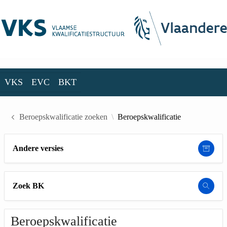
Skip to Main Content
VKS
EVC
BKT
VKS
EVC
BKT
Beroepskwalificatie zoeken
Beroepskwalificatie
Andere versies
Zoek BK
Beroepskwalificatie