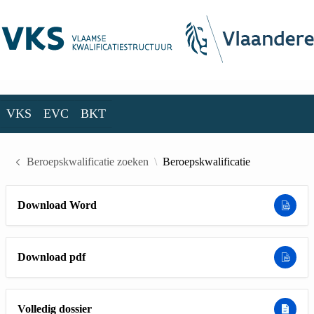
Skip to Main Content
VKS
EVC
BKT
VKS
EVC
BKT
Beroepskwalificatie zoeken
Beroepskwalificatie
Download Word
Download pdf
Volledig dossier