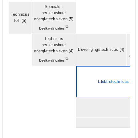
Specialist
hernieuwbare
Technicus
energietechnieken
(5)
IoT
(5)
Deelkwalificaties
Technicus
Te
hernieuwbare
Beveiligingstechnicus
(4)
ind
energietechnieken
(4)
elekt
Deelkwalificaties
Elektrotechnicus
(4)