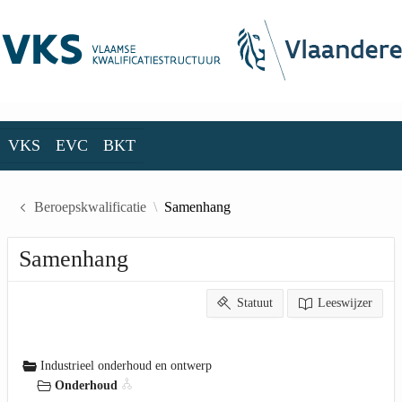
Skip to Main Content
VKS
EVC
BKT
VKS
EVC
BKT
Beroepskwalificatie
Samenhang
Samenhang
Statuut
Leeswijzer
Industrieel onderhoud en ontwerp
Onderhoud