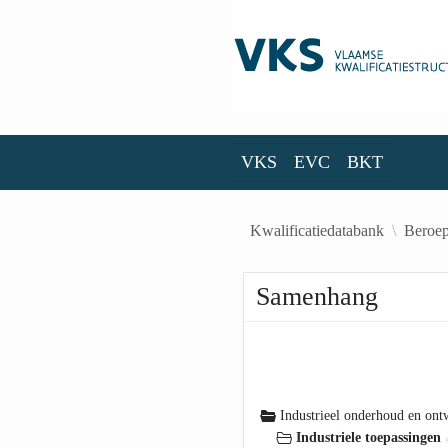
Skip to Main Content
VKS
EVC
BKT
VKS
EVC
BKT
Kwalificatiedatabank
Beroep
Samenhang
Industrieel onderhoud en ont
Industriele toepassingen