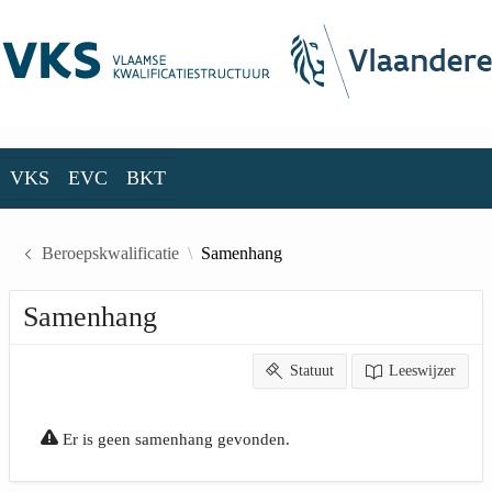
Skip to Main Content
VKS
EVC
BKT
VKS
EVC
BKT
Beroepskwalificatie
Samenhang
Samenhang
Statuut
Leeswijzer
Er is geen samenhang gevonden.