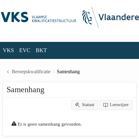
Skip to Main Content
VKS
EVC
BKT
VKS
EVC
BKT
Beroepskwalificatie
Samenhang
Samenhang
Statuut
Leeswijzer
Er is geen samenhang gevonden.