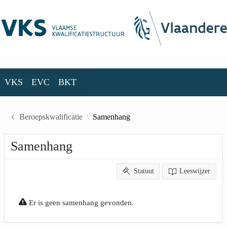
Skip to Main Content
VKS
EVC
BKT
VKS
EVC
BKT
Beroepskwalificatie
Samenhang
Samenhang
Statuut
Leeswijzer
Er is geen samenhang gevonden.