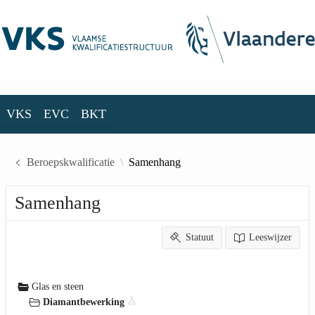
Skip to Main Content
VKS
EVC
BKT
VKS
EVC
BKT
Beroepskwalificatie
Samenhang
Samenhang
Statuut
Leeswijzer
Glas en steen
Diamantbewerking