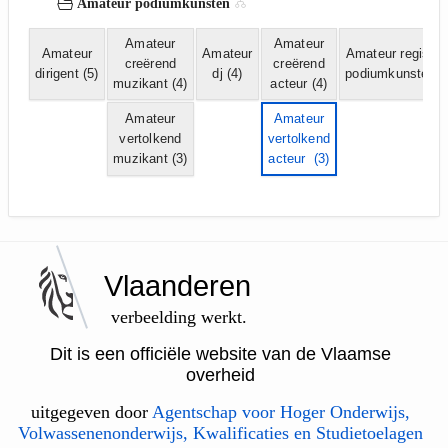
Amateur podiumkunsten
Amateur
Amateur
Amateur
Amateur
Amateur regisse
creërend
creërend
dirigent
(5)
dj
(4)
podiumkunsten
(
muzikant
(4)
acteur
(4)
Amateur
Amateur
vertolkend
vertolkend
muzikant
(3)
acteur
(3)
Vlaanderen
verbeelding werkt.
Dit is een officiële website van de Vlaamse
overheid
uitgegeven door
Agentschap voor Hoger Onderwijs,
Volwassenenonderwijs, Kwalificaties en Studietoelagen