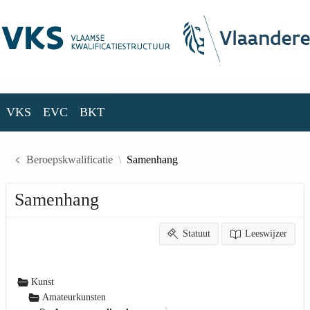
Skip to Main Content
VKS
EVC
BKT
VKS
EVC
BKT
Beroepskwalificatie
Samenhang
Samenhang
Statuut
Leeswijzer
Kunst
Amateurkunsten