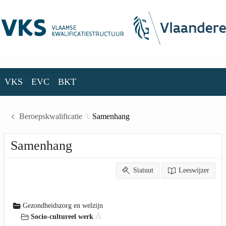
Skip to Main Content
VKS
EVC
BKT
VKS
EVC
BKT
Beroepskwalificatie
Samenhang
Samenhang
Statuut
Leeswijzer
Gezondheidszorg en welzijn
Socio-cultureel werk