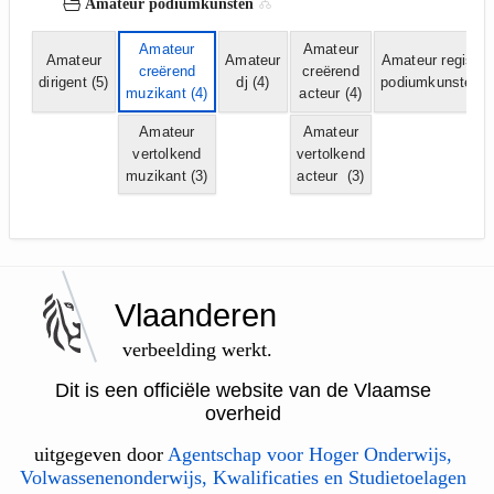
Amateur podiumkunsten
Amateur
Amateur
Amateur
Amateur
Amateur regisse
creërend
creërend
dirigent
(5)
dj
(4)
podiumkunsten
(
muzikant
(4)
acteur
(4)
Amateur
Amateur
vertolkend
vertolkend
muzikant
(3)
acteur
(3)
Vlaanderen
verbeelding werkt.
Dit is een officiële website van de Vlaamse
overheid
uitgegeven door
Agentschap voor Hoger Onderwijs,
Volwassenenonderwijs, Kwalificaties en Studietoelagen