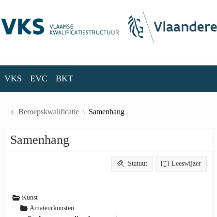
Skip to Main Content
VKS
EVC
BKT
VKS
EVC
BKT
Beroepskwalificatie
Samenhang
Samenhang
Statuut
Leeswijzer
Kunst
Amateurkunsten