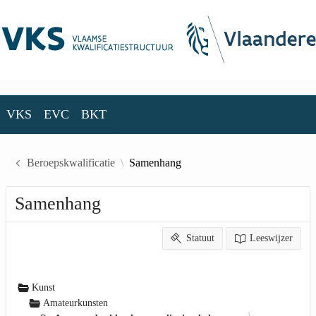
Skip to Main Content
VKS
EVC
BKT
VKS
EVC
BKT
Beroepskwalificatie
Samenhang
Samenhang
Statuut
Leeswijzer
Kunst
Amateurkunsten