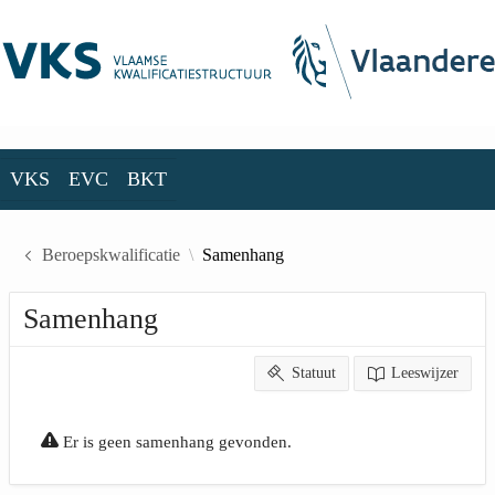
Skip to Main Content
VKS
EVC
BKT
VKS
EVC
BKT
Beroepskwalificatie
Samenhang
Samenhang
Statuut
Leeswijzer
Er is geen samenhang gevonden.