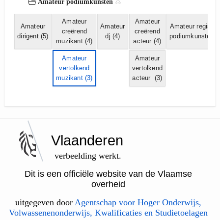
Amateur podiumkunsten
Amateur
Amateur
Amateur
Amateur
Amateur regisse
creërend
creërend
dirigent
(5)
dj
(4)
podiumkunsten
(
muzikant
(4)
acteur
(4)
Amateur
Amateur
vertolkend
vertolkend
muzikant
(3)
acteur
(3)
Vlaanderen
verbeelding werkt.
Dit is een officiële website van de Vlaamse
overheid
uitgegeven door
Agentschap voor Hoger Onderwijs,
Volwassenenonderwijs, Kwalificaties en Studietoelagen