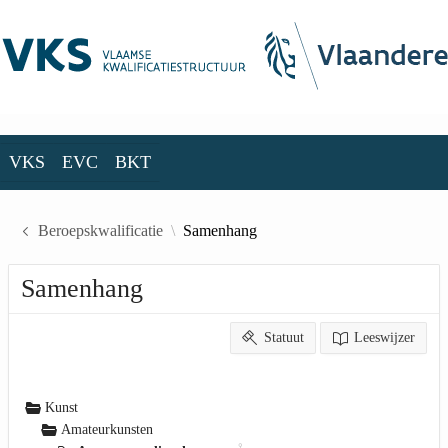
Skip to Main Content
VKS
EVC
BKT
VKS
EVC
BKT
Beroepskwalificatie
Samenhang
Samenhang
Statuut
Leeswijzer
Kunst
Amateurkunsten