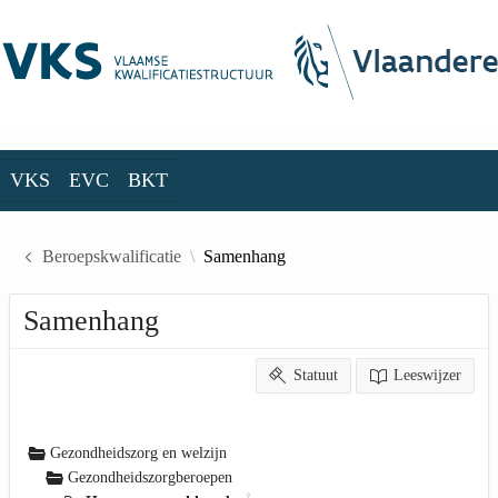
Skip to Main Content
VKS
EVC
BKT
VKS
EVC
BKT
Beroepskwalificatie
Samenhang
Samenhang
Statuut
Leeswijzer
Gezondheidszorg en welzijn
Gezondheidszorgberoepen