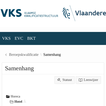
Skip to Main Content
VKS
EVC
BKT
VKS
EVC
BKT
Beroepskwalificatie
Samenhang
Samenhang
Statuut
Leeswijzer
Horeca
Hotel