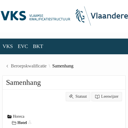
Skip to Main Content
VKS
EVC
BKT
VKS
EVC
BKT
Beroepskwalificatie
Samenhang
Samenhang
Statuut
Leeswijzer
Horeca
Hotel