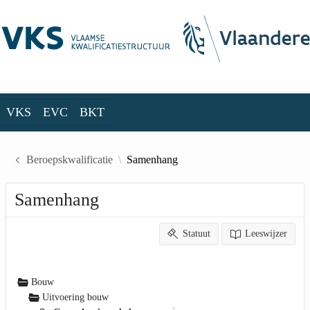
Skip to Main Content
VKS
EVC
BKT
VKS
EVC
BKT
Beroepskwalificatie
Samenhang
Samenhang
Statuut
Leeswijzer
Bouw
Uitvoering bouw