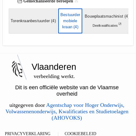
Gemechaniseerde beroepen
Bestuurder
Bouwplaatsmachinist
(4)
b
Torenkraanbestuurder
(4)
mobiele
Deelkwalificaties
kraan
(4)
Vlaanderen
verbeelding werkt.
Dit is een officiële website van de Vlaamse
overheid
uitgegeven door
Agentschap voor Hoger Onderwijs,
Volwassenenonderwijs, Kwalificaties en Studietoelagen
(AHOVOKS)
PRIVACYVERKLARING
COOKIEBELEID