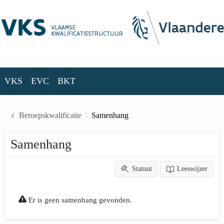
Skip to Main Content
VKS
EVC
BKT
VKS
EVC
BKT
Beroepskwalificatie
Samenhang
Samenhang
Statuut
Leeswijzer
Er is geen samenhang gevonden.