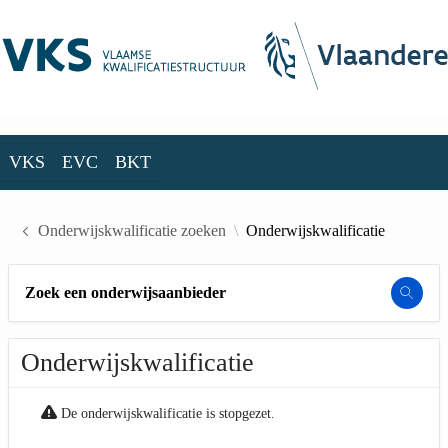
Skip to Main Content
VKS
EVC
BKT
VKS
EVC
BKT
Onderwijskwalificatie zoeken
Onderwijskwalificatie
Zoek een onderwijsaanbieder
Onderwijskwalificatie
De onderwijskwalificatie is stopgezet.