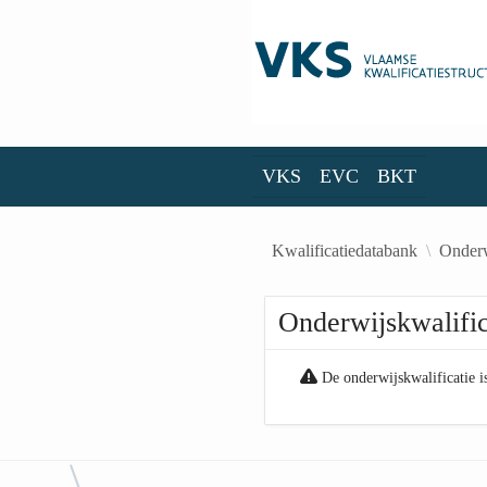
Skip to Main Content
VKS
EVC
BKT
VKS
EVC
BKT
Kwalificatiedatabank
Onderw
Onderwijskwalific
De onderwijskwalificatie i