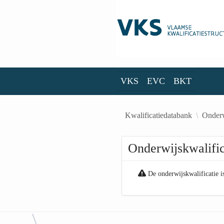
Skip to Main Content
VKS
EVC
BKT
VKS
EVC
BKT
Kwalificatiedatabank
Onderw
Onderwijskwalific
De onderwijskwalificatie i