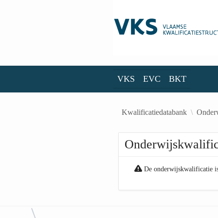
Skip to Main Content
VKS
EVC
BKT
VKS
EVC
BKT
Kwalificatiedatabank
Onderw
Onderwijskwalific
De onderwijskwalificatie is