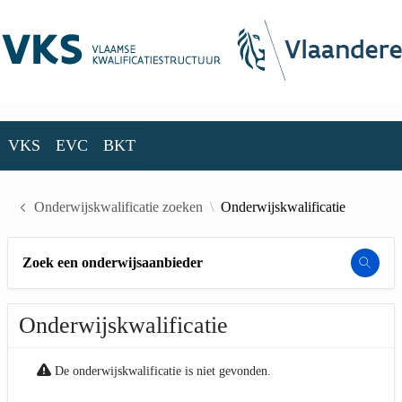
Skip to Main Content
VKS
EVC
BKT
VKS
EVC
BKT
Onderwijskwalificatie zoeken
Onderwijskwalificatie
Zoek een onderwijsaanbieder
Onderwijskwalificatie
De onderwijskwalificatie is niet gevonden.