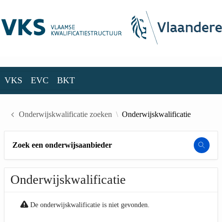
Skip to Main Content
VKS
EVC
BKT
VKS
EVC
BKT
Onderwijskwalificatie zoeken
Onderwijskwalificatie
Zoek een onderwijsaanbieder
Onderwijskwalificatie
De onderwijskwalificatie is niet gevonden.