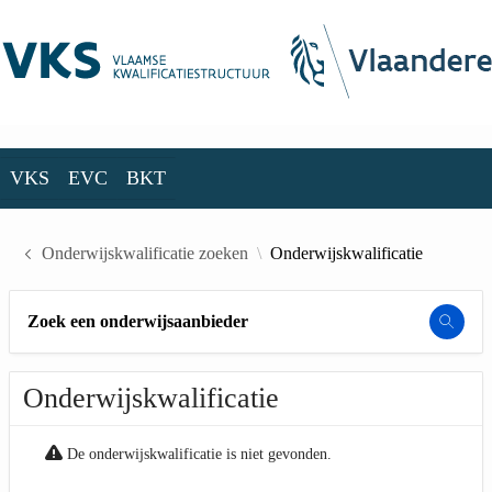
Skip to Main Content
VKS
EVC
BKT
VKS
EVC
BKT
Onderwijskwalificatie zoeken
Onderwijskwalificatie
Zoek een onderwijsaanbieder
Onderwijskwalificatie
De onderwijskwalificatie is niet gevonden.