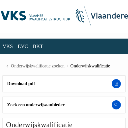
Skip to Main Content
VKS
EVC
BKT
VKS
EVC
BKT
Onderwijskwalificatie zoeken
Onderwijskwalificatie
Download pdf
Zoek een onderwijsaanbieder
Onderwijskwalificatie