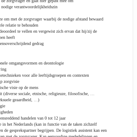
 de zorgvrager en gaat hier gepast mee om
e nodige verantwoordelijkheidszin
ze om met de zorgvrager waarbij de nodige afstand bewaard
le relatie te behouden
eoordeel te vellen en vergewist zich ervan dat hij/zij de
pen heeft
ensoverschrijdend gedrag
ionele omgangsvormen en deontologie
ring
ietechnieken voor alle leeftijdsgroepen en contexten
ip zorgvisie
ische visie op de mens
t (diverse sociale, etnische, religieuze, filosofische, …
eksuele geaardheid, …)
gie
digheden
nsreddend handelen van 0 tot 12 jaar
in het Nederlands (kan in functie van de taken zichzelf
n de gesprekspartner begrijpen. De logistiek assistent kan een
eren met de zorgvrager. Kan eenvoudige mededelingen en