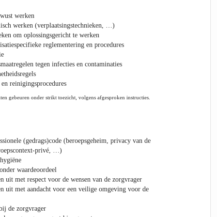
ewust werken
isch werken (verplaatsingstechnieken, …)
eken om oplossingsgericht te werken
isatiespecifieke reglementering en procedures
ie
aatregelen tegen infecties en contaminaties
etheidsregels
en reinigingsprocedures
ten gebeuren onder strikt toezicht, volgens afgesproken instructies.
ssionele (gedrags)code (beroepsgeheim, privacy van de
roepscontext-privé, …)
 hygiëne
zonder waardeoordeel
n uit met respect voor de wensen van de zorgvrager
n uit met aandacht voor een veilige omgeving voor de
ij de zorgvrager