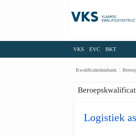
Skip to Main Content
VKS
EVC
BKT
VKS
EVC
BKT
Kwalificatiedatabank
Beroep
Beroepskwalificat
Logistiek as