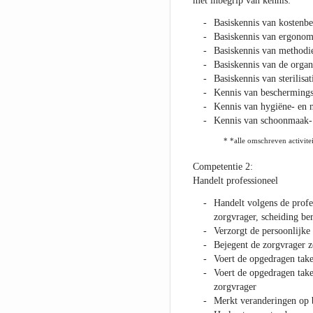
met inbegrip van kennis:
Basiskennis van kostenb
Basiskennis van ergonom
Basiskennis van methodi
Basiskennis van de organ
Basiskennis van sterilisat
Kennis van beschermingsm
Kennis van hygiëne- en n
Kennis van schoonmaak- 
* *alle omschreven activitei
Competentie 2:
Handelt professioneel
Handelt volgens de profe
zorgvrager, scheiding be
Verzorgt de persoonlijke
Bejegent de zorgvrager 
Voert de opgedragen take
Voert de opgedragen take
zorgvrager
Merkt veranderingen op b