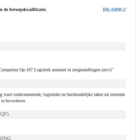
BK-0498-2
an de beroepskwalificatie.
ompetent Op-167 Logistiek assistent in zorginstellingen (m/v)"
rg voert ondersteunende, logistieke en huishoudelijke taken uit teneinde
 te bevorderen
QF)
NING