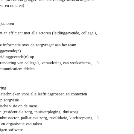
en, en noteren)
)actoren
 en efficiënt met alle actoren (leidinggevende, collega’s,
e informatie over de zorgvrager aan het team
nggevende(n)
leidinggevende(n) op
verandering van collega’s, verandering van werkschema, …)
ommunicatiemiddelen
ring
ietechnieken voor alle leeftijdsgroepen en contexten
ip zorgvisie
ische visie op de mens
 (residentiële zorg, thuisverpleging, thuiszorg,
huissector, palliatieve zorg, revalidatie, kinderopvang,...)
 en organisatie van taken
eigen software