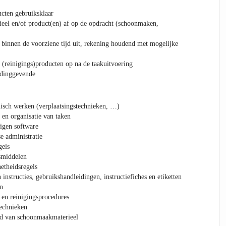
cten gebruiksklaar
ieel en/of product(en) af op de opdracht (schoonmaken,
binnen de voorziene tijd uit, rekening houdend met mogelijke
e (reinigings)producten op na de taakuitvoering
idinggevende
isch werken (verplaatsingstechnieken, …)
 en organisatie van taken
eigen software
e administratie
gels
smiddelen
etheidsregels
instructies, gebruikshandleidingen, instructiefiches en etiketten
n
en reinigingsprocedures
echnieken
d van schoonmaakmaterieel