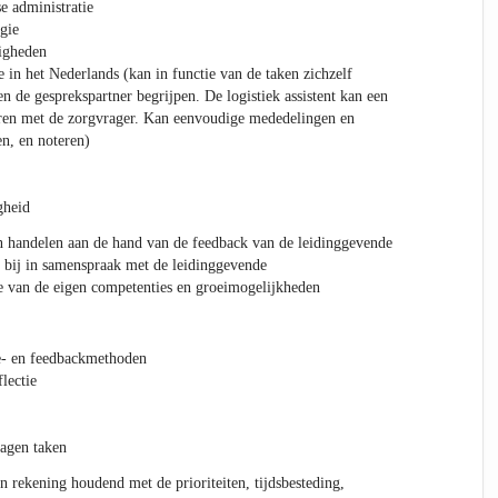
e administratie
gie
digheden
in het Nederlands (kan in functie van de taken zichzelf
n de gesprekspartner begrijpen. De logistiek assistent kan een
eren met de zorgvrager. Kan eenvoudige mededelingen en
en, en noteren)
gheid
en handelen aan de hand van de feedback van de leidinggevende
n bij in samenspraak met de leidinggevende
ie van de eigen competenties en groeimogelijkheden
ie- en feedbackmethoden
lectie
ragen taken
n rekening houdend met de prioriteiten, tijdsbesteding,