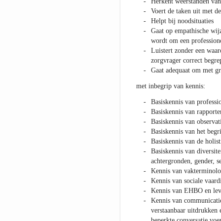
Herkent weerstanden van
Voert de taken uit met d
Helpt bij noodsituaties
Gaat op empathische wij
wordt om een professione
Luistert zonder een waard
zorgvrager correct begre
Gaat adequaat om met gr
met inbegrip van kennis:
Basiskennis van profess
Basiskennis van rapporte
Basiskennis van observat
Basiskennis van het begr
Basiskennis van de holist
Basiskennis van diversitei
achtergronden, gender, s
Kennis van vakterminolo
Kennis van sociale vaar
Kennis van EHBO en leve
Kennis van communicatie 
verstaanbaar uitdrukken e
beperkte conversatie vo