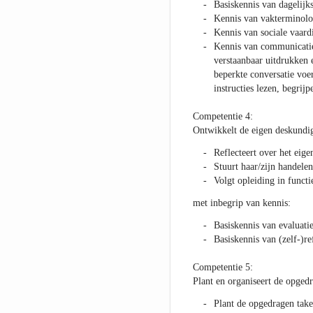
Basiskennis van dagelijks
Kennis van vakterminolo
Kennis van sociale vaar
Kennis van communicatie 
verstaanbaar uitdrukken e
beperkte conversatie vo
instructies lezen, begrijp
Competentie 4:
Ontwikkelt de eigen deskundi
Reflecteert over het eig
Stuurt haar/zijn handele
Volgt opleiding in funct
met inbegrip van kennis:
Basiskennis van evaluat
Basiskennis van (zelf-)ref
Competentie 5:
Plant en organiseert de opged
Plant de opgedragen take