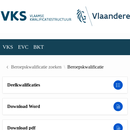
Skip to Main Content
VKS
EVC
BKT
VKS
EVC
BKT
Beroepskwalificatie zoeken
Beroepskwalificatie
Deelkwalificaties
Download Word
Download pdf