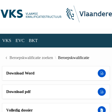
Skip to Main Content
VKS
EVC
BKT
VKS
EVC
BKT
Beroepskwalificatie zoeken
Beroepskwalificatie
Download Word
Download pdf
Volledig dossier