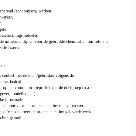
esparend (economisch) werken
 werken
n
gels
 beschermingsmiddelen
de milieurichtlijnen voor de gebruikte chemicaliën om foto’s te
n te fixeren
eken
 contact met de klant/gebruiker volgens de
n het bedrijf
 op het communicatieprofiel van de doelgroep (o.a. de
tgever, modellen, …)
ke informatie
e input voor de projecten en het te leveren werk
ee feedback over de projecten en het geleverde werk
op hun gemak