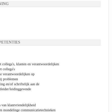
NING
ETENTIES
t collega's, klanten en verantwoordelijken
t collega's
de verantwoordelijken op
bij problemen
g en/of schriftelijk aan de
tleider/leidinggevende
s van klantvriendelijkheid
e en mondelinge communicatietechnieken