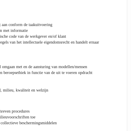
j aan conform de taakuitvoering
m met informatie
ische code van de werkgever en/of klant
egels van het intellectuele eigendomsrecht en handelt ernaar
ol omgaan met en de aansturing van modellen/mensen
n beroepsethiek in functie van de uit te voeren opdracht
 milieu, kwaliteit en welzijn
hreven procedures
ilieuvoorschriften toe
 collectieve beschermingsmiddelen