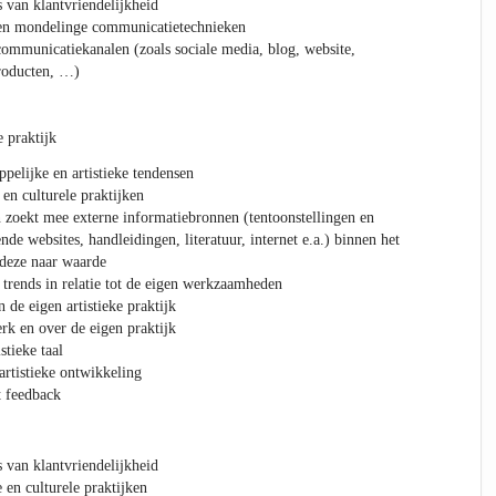
s van klantvriendelijkheid
e en mondelinge communicatietechnieken
ommunicatiekanalen (zoals sociale media, blog, website,
producten, …)
e praktijk
pelijke en artistieke tendensen
 en culturele praktijken
n zoekt mee externe informatiebronnen (tentoonstellingen en
de websites, handleidingen, literatuur, internet e.a.) binnen het
deze naar waarde
 trends in relatie tot de eigen werkzaamheden
 de eigen artistieke praktijk
rk en over de eigen praktijk
stieke taal
artistieke ontwikkeling
t feedback
s van klantvriendelijkheid
e en culturele praktijken