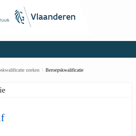
skwalificatie zoeken
Beroepskwalificatie
ie
f