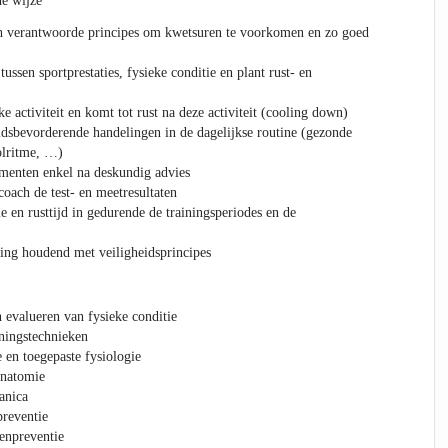
e wijze
h verantwoorde principes om kwetsuren te voorkomen en zo goed
ussen sportprestaties, fysieke conditie en plant rust- en
 activiteit en komt tot rust na deze activiteit (cooling down)
dsbevorderende handelingen in de dagelijkse routine (gezonde
olritme, …)
menten enkel na deskundig advies
oach de test- en meetresultaten
e en rusttijd in gedurende de trainingsperiodes en de
ning houdend met veiligheidsprincipes
 evalueren van fysieke conditie
iningstechnieken
 en toegepaste fysiologie
anatomie
anica
preventie
enpreventie