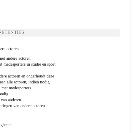
ETENTIES
ere actoren
met andere actoren
t medesporters in studie en sport
dere actoren en onderhoudt deze
aan alle actoren, indien nodig
n met medesporters
nodig
l van anderen
aringen van andere actoren
digheden