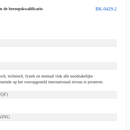
BK-0429-2
an de beroepskwalificatie.
isch, technisch, fysiek en mentaal vlak alle noodzakelijke
eneinde op het vooropgesteld internationaal niveau te presteren.
QF)
NING