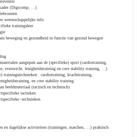
preventie
l kader (Digicomp, …)
tiebronnen
re wetenschappelijke info
ifieke trainingsleer
gie
ssen beweging en gezondheid in functie van gezond bewegen
ding
materialen aangepast aan de (specifieke) sport (cardiotraining,
ie, evenwicht, lenigheidstraining en core stability training, …)
) trainingstechnieken : cardiotraining, krachttraining,
nigheidstraining, en core stability training
n beeldmateriaal (tactisch en technisch)
tspecifieke tactieken
tspecifieke -technieken
en en dagelijkse activiteiten (trainingen, matchen, …) praktisch