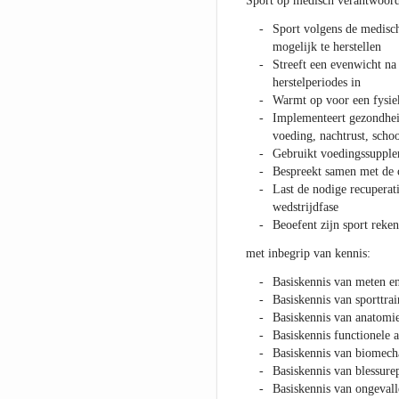
Sport op medisch verantwoord
Sport volgens de medisc
mogelijk te herstellen
Streeft een evenwicht na t
herstelperiodes in
Warmt op voor een fysieke
Implementeert gezondhei
voeding, nachtrust, scho
Gebruikt voedingssupple
Bespreekt samen met de c
Last de nodige recuperati
wedstrijdfase
Beoefent zijn sport reke
met inbegrip van kennis:
Basiskennis van meten en
Basiskennis van sporttra
Basiskennis van anatomie
Basiskennis functionele 
Basiskennis van biomech
Basiskennis van blessure
Basiskennis van ongevall