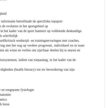
gheid
 informatie betreffende de specifieke topsport
 de evoluties in het sportgebied op
 in het kader van de sport hanteert op voldoende deskundige
 schriftelijk
zelfkritisch wedstrijd- en trainingservaringen met coaches,
ng met het oog op verdere progressie, individueel en in team
en uit winst en verlies om zijn/haar doelen bij te sturen en
orsystemen, indien van toepassing, in het kader van de
digheden (health literacy) toe ter bevordering van zijn
 en toegepaste fysiologie
anatomie
anica
h leren