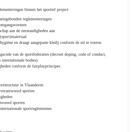
lementeringen binnen het sportief project
ratiegebonden reglementeringen
e omgangsvormen
dschap aan de omstandigheden aan
(sport)materiaal
 hygiëne en draagt aangepaste kledij conform de uit te voeren
gscode van de sportfederaties (decreet doping, code of conduct,
 internationale bodies)
gheden conform de fairplayprincipes.
ortstructuur in Vlaanderen
 verantwoord sporten
digheden
ntwoord sporten
internationale sportreglementen