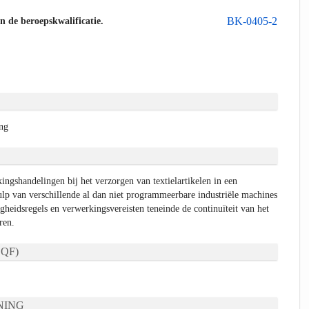
BK-0405-2
an de beroepskwalificatie.
ing
ingshandelingen bij het verzorgen van textielartikelen in een
lp van verschillende al dan niet programmeerbare industriële machines
heidsregels en verwerkingsvereisten teneinde de continuïteit van het
ren.
QF)
NING