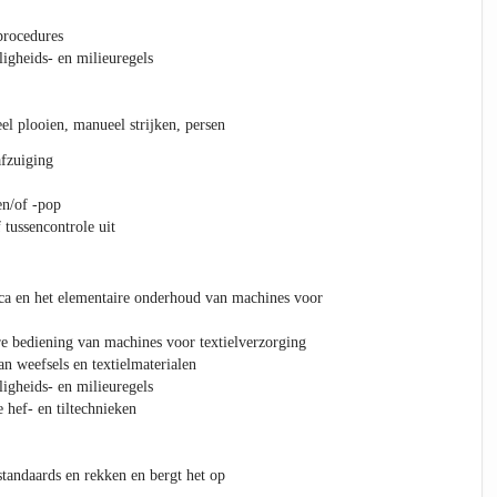
procedures
ligheids- en milieuregels
l plooien, manueel strijken, persen
afzuiging
en/of -pop
 tussencontrole uit
ca en het elementaire onderhoud van machines voor
e bediening van machines voor textielverzorging
 weefsels en textielmaterialen
ligheids- en milieuregels
hef- en tiltechnieken
tandaards en rekken en bergt het op