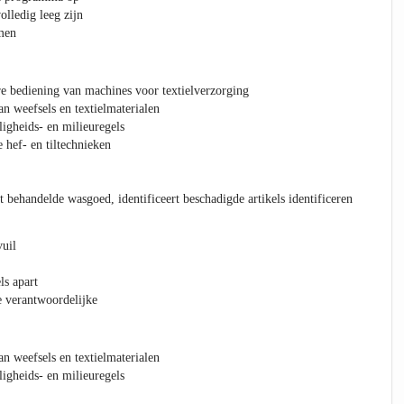
olledig leeg zijn
men
e bediening van machines voor textielverzorging
 weefsels en textielmaterialen
ligheids- en milieuregels
hef- en tiltechnieken
et behandelde wasgoed, identificeert beschadigde artikels identificeren
vuil
ls apart
e verantwoordelijke
 weefsels en textielmaterialen
ligheids- en milieuregels