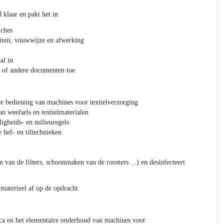
klaar en pakt het in
iches
liteit, vouwwijze en afwerking
al in
n of andere documenten toe
e bediening van machines voor textielverzorging
 weefsels en textielmaterialen
ligheids- en milieuregels
hef- en tiltechnieken
van de filters, schoonmaken van de roosters ...) en desinfecteert
 materieel af op de opdracht
ca en het elementaire onderhoud van machines voor