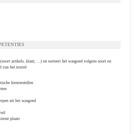
ETENTIES
(soort artikels, klant, ...) en sorteert het wasgoed volgens soort en
d van het textiel
ische leestoestellen
nten
rpen uit het wasgoed
vuil
ziene plaats