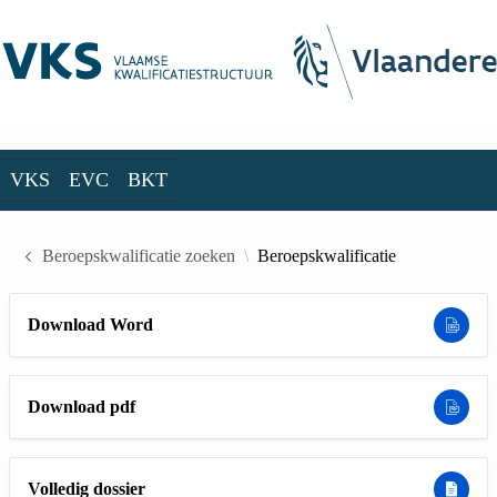
Skip to Main Content
VKS
EVC
BKT
VKS
EVC
BKT
Beroepskwalificatie zoeken
Beroepskwalificatie
Download Word
Download pdf
Volledig dossier