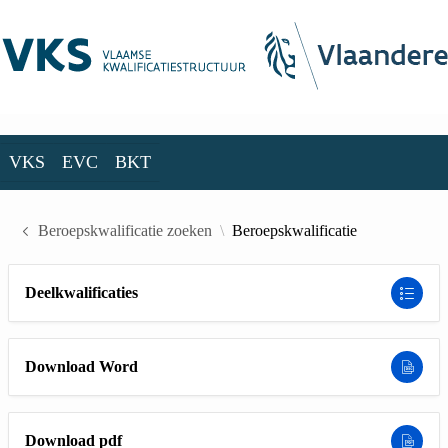
Skip to Main Content
VKS
EVC
BKT
VKS
EVC
BKT
Beroepskwalificatie zoeken
Beroepskwalificatie
Deelkwalificaties
Download Word
Download pdf