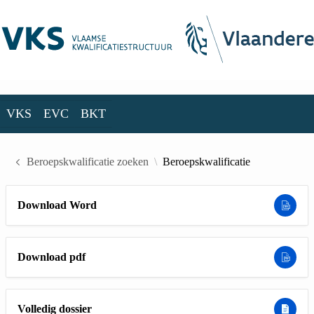
Skip to Main Content
VKS
EVC
BKT
VKS
EVC
BKT
Beroepskwalificatie zoeken
Beroepskwalificatie
Download Word
Download pdf
Volledig dossier